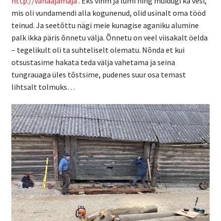
http://vanaajamaja
. Eks vihm ja lumi ning muidugi ka vesi,
mis oli vundamendi alla kogunenud, olid usinalt oma tööd
teinud. Ja seetõttu nägi meie kunagise aganiku alumine
palk ikka päris õnnetu välja. Õnnetu on veel viisakalt öelda
– tegelikult oli ta suhteliselt olematu. Nõnda et kui
otsustasime hakata teda välja vahetama ja seina
tungrauaga üles tõstsime, pudenes suur osa temast
lihtsalt tolmuks…