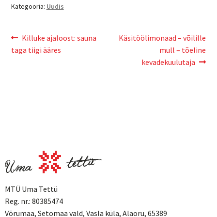
Kategooria:
Uudis
Killuke ajaloost: sauna
Käsitöölimonaad – võilille
taga tiigi ääres
mull – tõeline
kevadekuulutaja
MTÜ Uma Tettü
Reg. nr.: 80385474
Võrumaa, Setomaa vald, Vasla küla, Alaoru, 65389