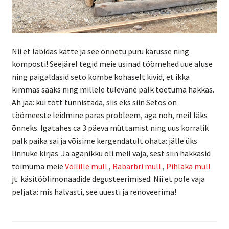
Nii et labidas kätte ja see õnnetu puru kärusse ning
komposti! Seejärel tegid meie usinad töömehed uue aluse
ning paigaldasid seto kombe kohaselt kivid, et ikka
kimmäs saaks ning millele tulevane palk toetuma hakkas.
Ah jaa: kui tõtt tunnistada, siis eks siin Setos on
töömeeste leidmine paras probleem, aga noh, meil läks
õnneks. Igatahes ca 3 päeva müttamist ning uus korralik
palk paika sai ja võisime kergendatult ohata: jälle üks
linnuke kirjas. Ja aganikku oli meil vaja, sest siin hakkasid
toimuma meie
Võilille mull
,
Rabarbri mull
,
Pihlaka mull
jt. käsitöölimonaadide degusteerimised. Nii et pole vaja
peljata: mis halvasti, see uuesti ja renoveerima!