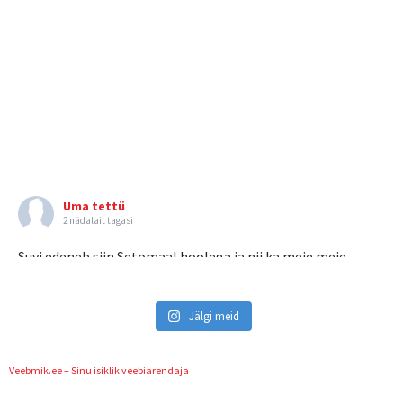
Uma tettü
2 nädalait tagasi
Suvi edeneb siin Setomaal hoolega ja nii ka meie meie
lemmikud - liiliad. Ei teagi, kuidas see ni
...
Vaata rohkem
Pilt
Jälgi meid
Vaata Facebookis
·
Jaga
Veebmik.ee – Sinu isiklik veebiarendaja
Uma tettü
2 nädalait tagasi