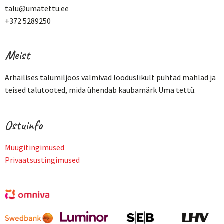
talu@umatettu.ee
+372 5289250
Meist
Arhailises talumiljöös valmivad looduslikult puhtad mahlad ja
teised talutooted, mida ühendab kaubamärk Uma tettü.
Ostuinfo
Müügitingimused
Privaatsustingimused