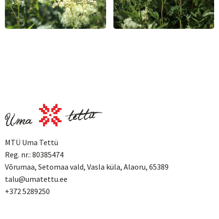
MTÜ Uma Tettü
Reg. nr.: 80385474
Võrumaa, Setomaa vald, Vasla küla, Alaoru, 65389
talu@umatettu.ee
+372 5289250